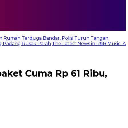
n Rumah Terduga Bandar, Polisi Turun Tangan
g Padang Rusak Parah
The Latest News in R&B Music: A
paket Cuma Rp 61 Ribu,