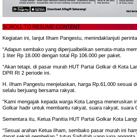
SCROLL TO RESUME CONTENT
Kegiatan ini, lanjut Ilham Pangestu, menindaklanjuti perin
“Adapun sembako yang diperjualbelikan semata-mata memb
1 liter Rp 18.000 dengan total Rp 106.000 per paket.
“Akan tetapi, di pasar murah HUT Partai Golkar di Kota 
DPR RI 2 periode ini.
H. Ilham Pangestu menjelaskan, harga Rp.61.000 sesuai
selalu berjuang bersama rakyat.
“Kami mengajak kepada warga Kota Langsa meneruskan info
Golkar hadir untuk membantu rakyat, suara rakyat, suara 
Sementara itu, Ketua Panitia HUT Partai Golkar Kota Lan
“Sesuai arahan Ketua ilham, sembako pasar murah ini hany
dapat sekali pembelian,” tutup Saifullah yang juga anggo