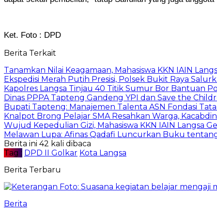
Ket. Foto : DPD
Berita Terkait
Tanamkan Nilai Keagamaan, Mahasiswa KKN IAIN Langs
Ekspedisi Merah Putih Presisi, Polsek Bukit Raya Salu
Kapolres Langsa Tinjau 40 Titik Sumur Bor Bantuan Po
Dinas PPPA Tapteng Gandeng YPI dan Save the Childr
Bupati Tapteng: Manajemen Talenta ASN Fondasi Tata K
Knalpot Brong Pelajar SMA Resahkan Warga, Kacabdin 
Wujud Kepedulian Gizi, Mahasiswa KKN IAIN Langsa G
Melawan Lupa: Afinas Qadafi Luncurkan Buku tentang 
Berita ini 42 kali dibaca
Tag :
DPD II Golkar
Kota Langsa
Berita Terbaru
Berita