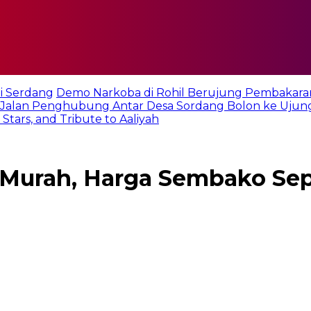
i Serdang
Demo Narkoba di Rohil Berujung Pembakara
Jalan Penghubung Antar Desa Sordang Bolon ke Ujun
tars, and Tribute to Aaliyah
r Murah, Harga Sembako Se