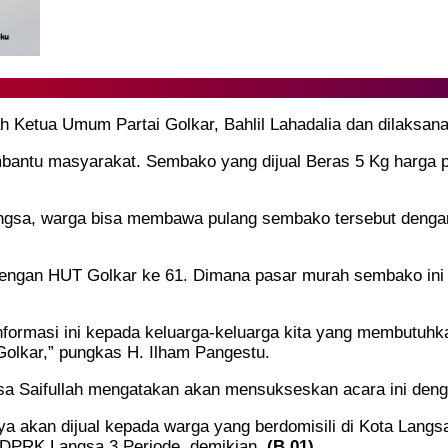
tah Ketua Umum Partai Golkar, Bahlil Lahadalia dan dilaksana
antu masyarakat. Sembako yang dijual Beras 5 Kg harga 
Langsa, warga bisa membawa pulang sembako tersebut denga
 dengan HUT Golkar ke 61. Dimana pasar murah sembako in
rmasi ini kepada keluarga-keluarga kita yang membutuhkan
Golkar,” pungkas H. Ilham Pangestu.
gsa Saifullah mengatakan akan mensukseskan acara ini deng
a akan dijual kepada warga yang berdomisili di Kota Langs
ta DPRK Langsa 3 Periode, demikian.
(B.01)