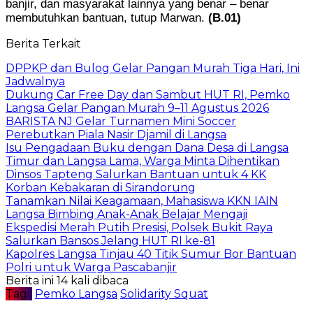
banjir, dan masyarakat lainnya yang benar – benar
membutuhkan bantuan, tutup Marwan.
(B.01)
Berita Terkait
DPPKP dan Bulog Gelar Pangan Murah Tiga Hari, Ini
Jadwalnya
Dukung Car Free Day dan Sambut HUT RI, Pemko
Langsa Gelar Pangan Murah 9–11 Agustus 2026
BARISTA NJ Gelar Turnamen Mini Soccer
Perebutkan Piala Nasir Djamil di Langsa
Isu Pengadaan Buku dengan Dana Desa di Langsa
Timur dan Langsa Lama, Warga Minta Dihentikan
Dinsos Tapteng Salurkan Bantuan untuk 4 KK
Korban Kebakaran di Sirandorung
Tanamkan Nilai Keagamaan, Mahasiswa KKN IAIN
Langsa Bimbing Anak-Anak Belajar Mengaji
Ekspedisi Merah Putih Presisi, Polsek Bukit Raya
Salurkan Bansos Jelang HUT RI ke-81
Kapolres Langsa Tinjau 40 Titik Sumur Bor Bantuan
Polri untuk Warga Pascabanjir
Berita ini 14 kali dibaca
Tag :
Pemko Langsa
Solidarity Squat