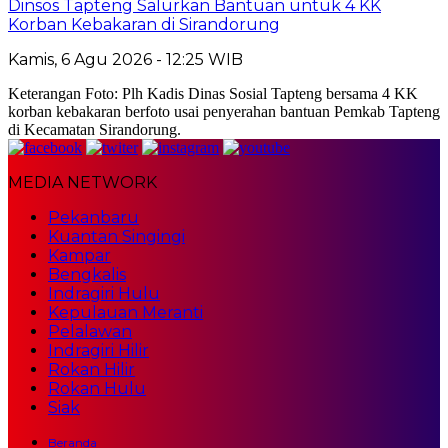
Dinsos Tapteng Salurkan Bantuan untuk 4 KK
Korban Kebakaran di Sirandorung
Kamis, 6 Agu 2026 - 12:25 WIB
Keterangan Foto: Plh Kadis Dinas Sosial Tapteng bersama 4 KK
korban kebakaran berfoto usai penyerahan bantuan Pemkab Tapteng
di Kecamatan Sirandorung.
MEDIA NETWORK
Pekanbaru
Kuantan Singingi
Kampar
Bengkalis
Indragiri Hulu
Kepulauan Meranti
Pelalawan
Indragiri Hilir
Rokan Hilir
Rokan Hulu
Siak
Beranda