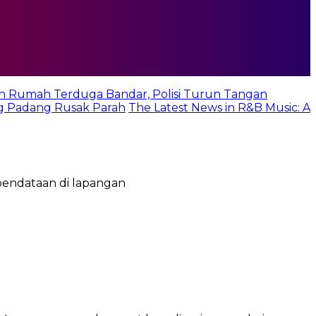
n Rumah Terduga Bandar, Polisi Turun Tangan
g Padang Rusak Parah
The Latest News in R&B Music: A