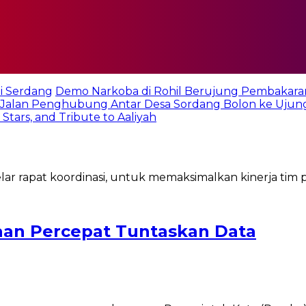
i Serdang
Demo Narkoba di Rohil Berujung Pembakara
Jalan Penghubung Antar Desa Sordang Bolon ke Ujun
tars, and Tribute to Aaliyah
aan Percepat Tuntaskan Data