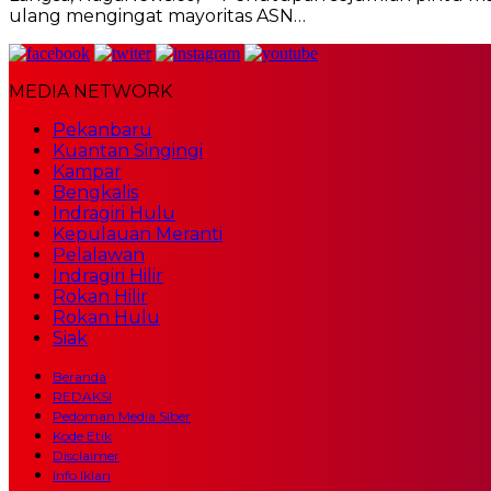
ulang mengingat mayoritas ASN…
MEDIA NETWORK
Pekanbaru
Kuantan Singingi
Kampar
Bengkalis
Indragiri Hulu
Kepulauan Meranti
Pelalawan
Indragiri Hilir
Rokan Hilir
Rokan Hulu
Siak
Beranda
REDAKSI
Pedoman Media Siber
Kode Etik
Disclaimer
Info Iklan