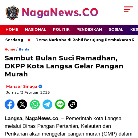
HOME
NASIONAL
POLITIK
PENDIDIKAN
SOSIAL
KE
i Serdang
Demo Narkoba di Rohil Berujung Pembakaran Ruma
/
Home
Berita
Sambut Bulan Suci Ramadhan,
DKPP Kota Langsa Gelar Pangan
Murah
Manaor Sinaga
Jumat, 13 Februari 2026
Langsa, NagaNews.co
, – Pemerintah kota Langsa
melalui Dinas Pangan Pertanian, Kelautan dan
Perikanan akan menggelar pangan murah (GMP) dalam