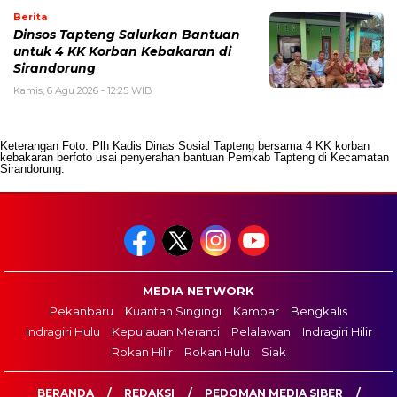
Berita
Dinsos Tapteng Salurkan Bantuan
untuk 4 KK Korban Kebakaran di
Sirandorung
Kamis, 6 Agu 2026 - 12:25 WIB
Keterangan Foto: Plh Kadis Dinas Sosial Tapteng bersama 4 KK korban
kebakaran berfoto usai penyerahan bantuan Pemkab Tapteng di Kecamatan
Sirandorung.
MEDIA NETWORK
Pekanbaru
Kuantan Singingi
Kampar
Bengkalis
Indragiri Hulu
Kepulauan Meranti
Pelalawan
Indragiri Hilir
Rokan Hilir
Rokan Hulu
Siak
BERANDA
REDAKSI
PEDOMAN MEDIA SIBER