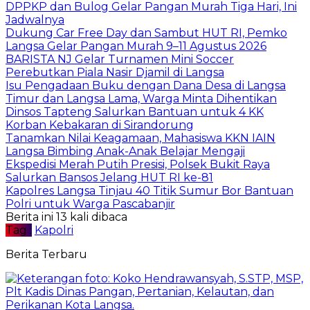
DPPKP dan Bulog Gelar Pangan Murah Tiga Hari, Ini
Jadwalnya
Dukung Car Free Day dan Sambut HUT RI, Pemko
Langsa Gelar Pangan Murah 9–11 Agustus 2026
BARISTA NJ Gelar Turnamen Mini Soccer
Perebutkan Piala Nasir Djamil di Langsa
Isu Pengadaan Buku dengan Dana Desa di Langsa
Timur dan Langsa Lama, Warga Minta Dihentikan
Dinsos Tapteng Salurkan Bantuan untuk 4 KK
Korban Kebakaran di Sirandorung
Tanamkan Nilai Keagamaan, Mahasiswa KKN IAIN
Langsa Bimbing Anak-Anak Belajar Mengaji
Ekspedisi Merah Putih Presisi, Polsek Bukit Raya
Salurkan Bansos Jelang HUT RI ke-81
Kapolres Langsa Tinjau 40 Titik Sumur Bor Bantuan
Polri untuk Warga Pascabanjir
Berita ini 13 kali dibaca
Tag :
Kapolri
Berita Terbaru