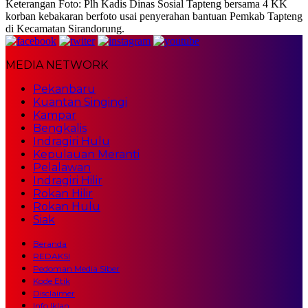
Keterangan Foto: Plh Kadis Dinas Sosial Tapteng bersama 4 KK
korban kebakaran berfoto usai penyerahan bantuan Pemkab Tapteng
di Kecamatan Sirandorung.
MEDIA NETWORK
Pekanbaru
Kuantan Singingi
Kampar
Bengkalis
Indragiri Hulu
Kepulauan Meranti
Pelalawan
Indragiri Hilir
Rokan Hilir
Rokan Hulu
Siak
Beranda
REDAKSI
Pedoman Media Siber
Kode Etik
Disclaimer
Info Iklan