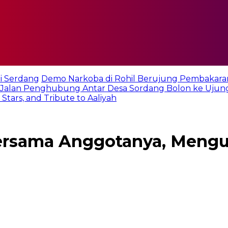
i Serdang
Demo Narkoba di Rohil Berujung Pembakara
Jalan Penghubung Antar Desa Sordang Bolon ke Ujun
tars, and Tribute to Aaliyah
Bersama Anggotanya, Mengu