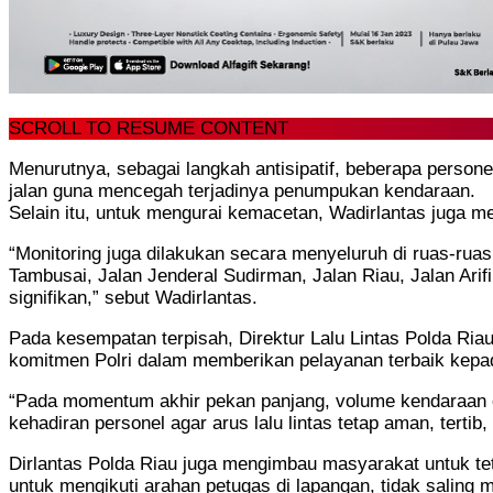
SCROLL TO RESUME CONTENT
Menurutnya, sebagai langkah antisipatif, beberapa persone
jalan guna mencegah terjadinya penumpukan kendaraan.
Selain itu, untuk mengurai kemacetan, Wadirlantas juga me
“Monitoring juga dilakukan secara menyeluruh di ruas-ruas 
Tambusai, Jalan Jenderal Sudirman, Jalan Riau, Jalan Ar
signifikan,” sebut Wadirlantas.
Pada kesempatan terpisah, Direktur Lalu Lintas Polda R
komitmen Polri dalam memberikan pelayanan terbaik kepa
“Pada momentum akhir pekan panjang, volume kendaraan ce
kehadiran personel agar arus lalu lintas tetap aman, tertib,
Dirlantas Polda Riau juga mengimbau masyarakat untuk te
untuk mengikuti arahan petugas di lapangan, tidak salin