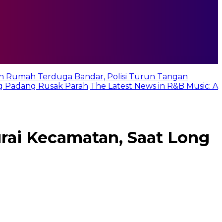
n Rumah Terduga Bandar, Polisi Turun Tangan
g Padang Rusak Parah
The Latest News in R&B Music: A
rai Kecamatan, Saat Long