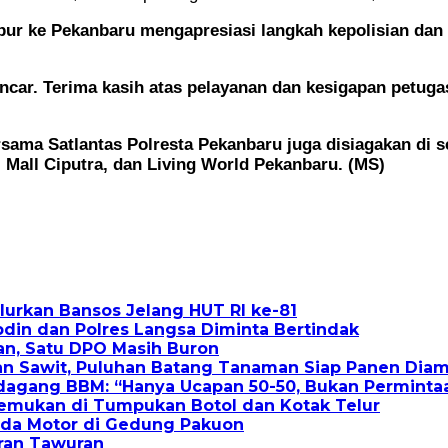
ibur ke Pekanbaru mengapresiasi langkah kepolisian dan
ancar. Terima kasih atas pelayanan dan kesigapan petuga
bersama Satlantas Polresta Pekanbaru juga disiagakan di
 Mall Ciputra, dan Living World Pekanbaru. (MS)
alurkan Bansos Jelang HUT RI ke-81
din dan Polres Langsa Diminta Bertindak
an, Satu DPO Masih Buron
an Sawit, Puluhan Batang Tanaman Siap Panen Dia
dagang BBM: “Hanya Ucapan 50-50, Bukan Perminta
itemukan di Tumpukan Botol dan Kotak Telur
eda Motor di Gedung Pakuon
oran Tawuran