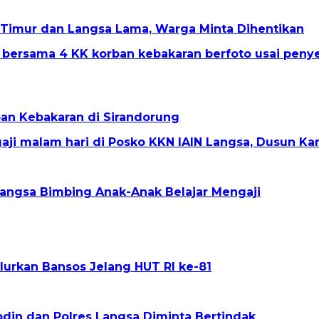
Timur dan Langsa Lama, Warga Minta Dihentikan
an Kebakaran di Sirandorung
angsa Bimbing Anak-Anak Belajar Mengaji
alurkan Bansos Jelang HUT RI ke-81
din dan Polres Langsa Diminta Bertindak