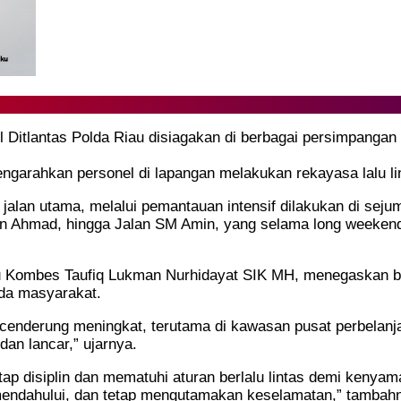
l Ditlantas Polda Riau disiagakan di berbagai persimpangan
ngarahkan personel di lapangan melakukan rekayasa lalu lin
jalan utama, melalui pemantauan intensif dilakukan di sejuml
ifin Ahmad, hingga Jalan SM Amin, yang selama long weeke
iau Kombes Taufiq Lukman Nurhidayat SIK MH, menegaskan b
da masyarakat.
nderung meningkat, terutama di kawasan pusat perbelanjaa
 dan lancar,” ujarnya.
tap disiplin dan mematuhi aturan berlalu lintas demi keny
g mendahului, dan tetap mengutamakan keselamatan,” tambah