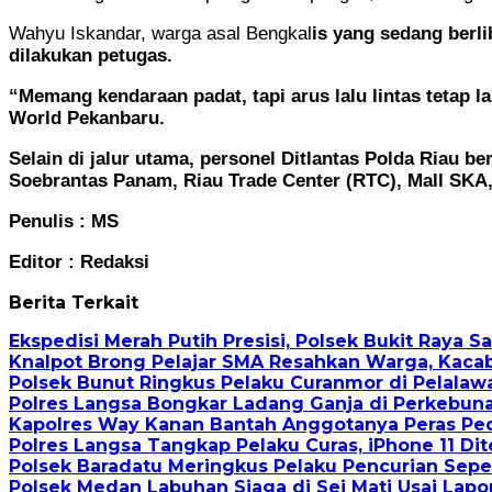
Wahyu Iskandar, warga asal Bengkal
is yang sedang berl
dilakukan petugas.
“Memang kendaraan padat, tapi arus lalu lintas tetap l
World Pekanbaru.
Selain di jalur utama, personel Ditlantas Polda Riau 
Soebrantas Panam, Riau Trade Center (RTC), Mall SKA,
Penulis :
MS
Editor :
Redaksi
Berita Terkait
Ekspedisi Merah Putih Presisi, Polsek Bukit Raya S
Knalpot Brong Pelajar SMA Resahkan Warga, Kacab
Polsek Bunut Ringkus Pelaku Curanmor di Pelalaw
Polres Langsa Bongkar Ladang Ganja di Perkebun
Kapolres Way Kanan Bantah Anggotanya Peras Pe
Polres Langsa Tangkap Pelaku Curas, iPhone 11 D
Polsek Baradatu Meringkus Pelaku Pencurian Sep
Polsek Medan Labuhan Siaga di Sei Mati Usai Lap