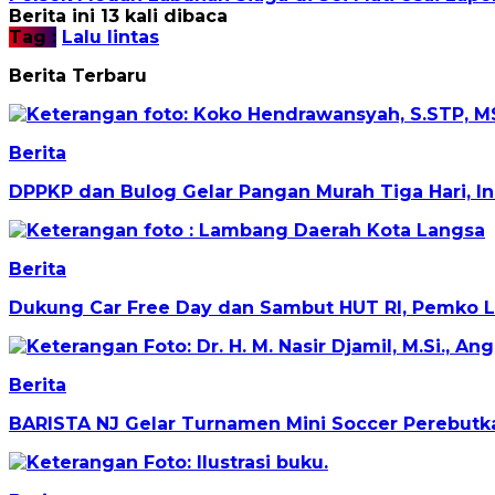
Berita ini 13 kali dibaca
Tag :
Lalu lintas
Berita Terbaru
Berita
DPPKP dan Bulog Gelar Pangan Murah Tiga Hari, I
Berita
Dukung Car Free Day dan Sambut HUT RI, Pemko L
Berita
BARISTA NJ Gelar Turnamen Mini Soccer Perebutkan