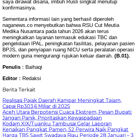
saya dirawat disana, imbuh Rusli singkat menutup
konfirmasinya.
Sementara informasi lain yang berhasil diperoleh
naganews.co menyebutkan bahwa RSU Cut Meutia
Medika Nusantara pada tahun 2026 akan terus
meningkatkan layanan termasuk edukasi TBC dan
pengelolaan IPAL, peningkatan fasilitas, pelayanan pasien
BPJS, dan penyiapan ruang NICU serta peralatan operasi
modern guna mengurangi rujukan keluar daerah.
(B.01).
Penulis :
Baihaqi
Editor :
Redaksi
Berita Terkait
Realisasi Pajak Daerah Kampar Meningkat Tajam,
Capai Rp303,6 Miliar di 2025
Aceh Utara Berpotensi Cuaca Ekstrem, Pesan Bupati:
Jangan Panik, Prioritaskan Kewaspadaan
Kodam XIX/Tuanku Tambusai Gelar Laporan
Kenaikan Pangkat Pamen, 52 Perwira Naik Pangkat
Harga TBS Sawit Swadaya Riau Periode 28 Januari – 3