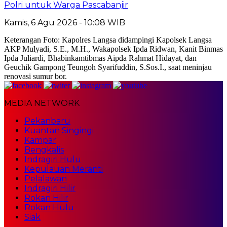
Polri untuk Warga Pascabanjir
Kamis, 6 Agu 2026 - 10:08 WIB
Keterangan Foto: Kapolres Langsa didampingi Kapolsek Langsa
AKP Mulyadi, S.E., M.H., Wakapolsek Ipda Ridwan, Kanit Binmas
Ipda Juliardi, Bhabinkamtibmas Aipda Rahmat Hidayat, dan
Geuchik Gampong Teungoh Syarifuddin, S.Sos.I., saat meninjau
renovasi sumur bor.
MEDIA NETWORK
Pekanbaru
Kuantan Singingi
Kampar
Bengkalis
Indragiri Hulu
Kepulauan Meranti
Pelalawan
Indragiri Hilir
Rokan Hilir
Rokan Hulu
Siak