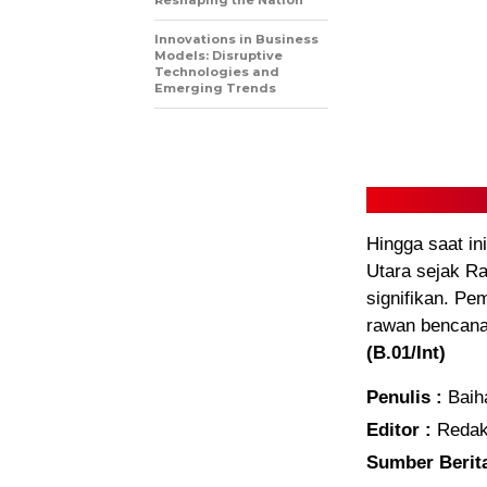
Reshaping the Nation
Innovations in Business
Models: Disruptive
Technologies and
Emerging Trends
Hingga saat in
Utara sejak R
signifikan. Pe
rawan bencana
(B.01/Int)
Penulis :
Baiha
Editor :
Redak
Sumber Berit