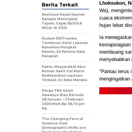
Lhoksukon, N
Berita Terkait
Wa), mengimba
Realisasi Pajak Daerah
cuaca ekstrem 
Kampar Meningkat
Tajam, Capai Rp303,6
hujan lebat dis
Miliar di 2025
Ia menegaskan 
Kodam XIX/Tuanku
Tambusai Gelar Laporan
kesiapsiagaan 
Kenaikan Pangkat
membuang samp
Pamen, 52 Perwira Naik
Pangkat
menyebabkan b
Fakta, Masyarakat Akui
“Pantau terus i
Rumah Sakit Cut Mutia
Kedepankan Layanan
mengingatkan a
Terbaik, Ini Kata Mereka
Harga TBS Sawit
Swadaya Riau Periode
28 Januari – 3 Februari
2026 Naik Rp. 56,72 per
Kg
The Changing Face of
America: How
Demographic Shifts are