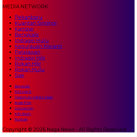
MEDIA NETWORK
Pekanbaru
Kuantan Singingi
Kampar
Bengkalis
Indragiri Hulu
Kepulauan Meranti
Pelalawan
Indragiri Hilir
Rokan Hilir
Rokan Hulu
Siak
Beranda
REDAKSI
Pedoman Media Siber
Kode Etik
Disclaimer
Info Iklan
Kontak
Copyright © 2026 Naga News - All Rights Reserved