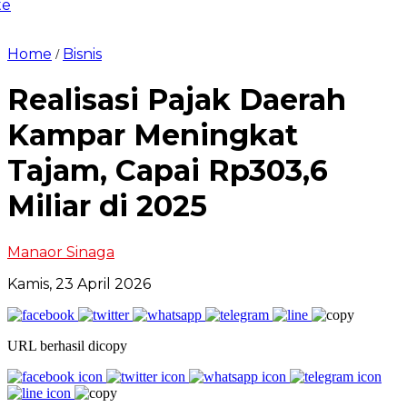
erformances, New Albums, Rising Stars, and Tribute
o Aaliyah
Home
Bisnis
/
Realisasi Pajak Daerah
Kampar Meningkat
Tajam, Capai Rp303,6
Miliar di 2025
Manaor Sinaga
Kamis, 23 April 2026
URL berhasil dicopy